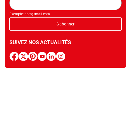
mail
Exemple: nom@mail.com
S'abonner
SUIVEZ NOS ACTUALITÉS
facebook
x
pinterest
youtube
linkedin
instagram