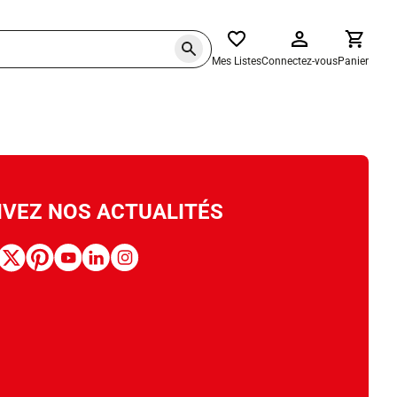
Mes Listes
Connectez-vous
Panier
IVEZ NOS ACTUALITÉS
book
x
pinterest
youtube
linkedin
instagram