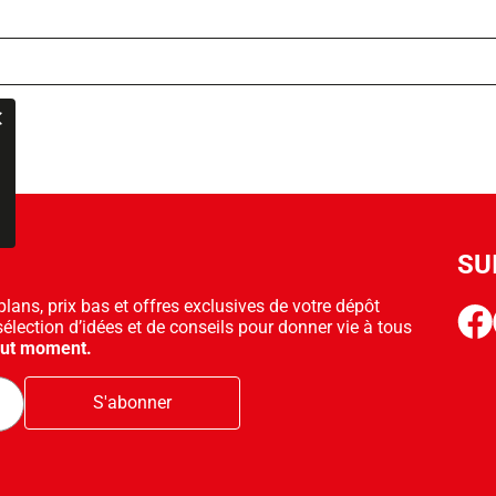
SU
ans, prix bas et offres exclusives de votre dépôt
face
sélection d’idées et de conseils pour donner vie à tous
out moment.
S'abonner