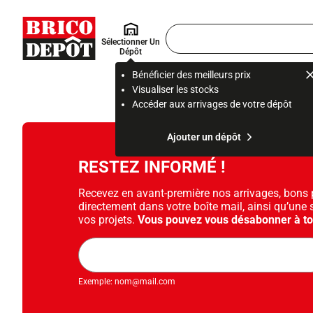
Accueil Brico Dépôt
Rechercher
Sélectionner Un
un
Dépôt
produit,
ou
Bénéficier des meilleurs prix
une
Visualiser les stocks
page
Accéder aux arrivages de votre dépôt
Ajouter un dépôt
RESTEZ INFORMÉ !
Recevez en avant-première nos arrivages, bons pl
directement dans votre boîte mail, ainsi qu’une 
vos projets.
Vous pouvez vous désabonner à t
Adresse
mail
Exemple: nom@mail.com