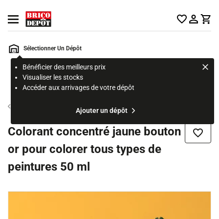
Accueil Brico Dépôt
Ouvrir le menu
Sélectionner Un Dépôt
Bénéficier des meilleurs prix
Rechercher
Visualiser les stocks
un
Accéder aux arrivages de votre dépôt
produit,
ou
Colorant
Ajouter un dépôt
une
page
Colorant concentré jaune bouton
Ajouter
or pour colorer tous types de
peintures 50 ml