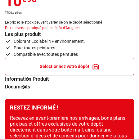
10
TTC/La pièce
Le prix et le stock peuvent varier selon le dépôt sélectionné
Prix de vente pratiqué par le dépôt d'Artigues.
Les plus produit
Colorant Ecolabel NF environnement.
Pour toutes peintures.
Compatible avec toutes peintures
Sélectionnez votre dépôt
Information Produit
Documents
RESTEZ INFORMÉ !
Recevez en avant-première nos arrivages, bons plans,
prix bas et offres exclusives de votre dépôt
directement dans votre boîte mail, ainsi qu’une
sélection d’idées et de conseils pour donner vie à tous