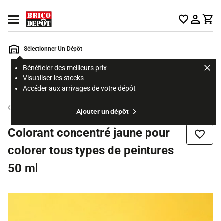
Accueil Brico Dépôt
Ouvrir le menu
Sélectionner Un Dépôt
Bénéficier des meilleurs prix
Rechercher
Visualiser les stocks
un
Accéder aux arrivages de votre dépôt
produit,
ou
Colorant
Ajouter un dépôt
une
page
Colorant concentré jaune pour
Ajouter
colorer tous types de peintures
50 ml