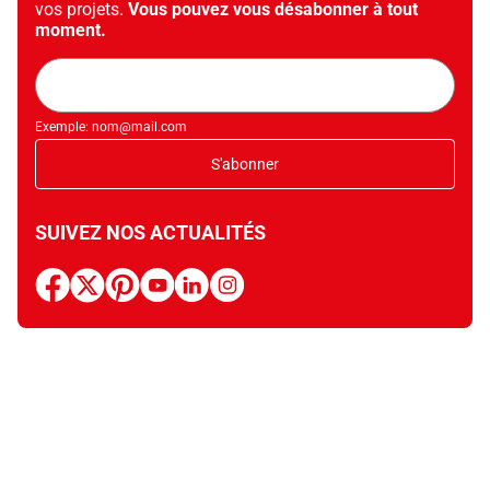
vos projets.
Vous pouvez vous désabonner à tout
moment.
Adresse
mail
Exemple: nom@mail.com
S'abonner
SUIVEZ NOS ACTUALITÉS
facebook
x
pinterest
youtube
linkedin
instagram