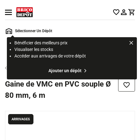
Accueil Brico Dépôt
Ouvrir le menu
Sélectionner Un Dépôt
Bénéficier des meilleurs prix
Rechercher
Visualiser les stocks
un
Accéder aux arrivages de votre dépôt
produit,
ou
Accessoire vMC
Ajouter un dépôt
une
page
Gaine de VMC en PVC souple Ø
Ajouter
80 mm, 6 m
ARRIVAGES