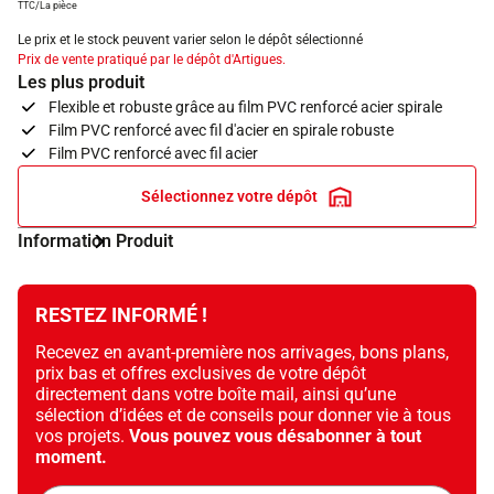
TTC/La pièce
Le prix et le stock peuvent varier selon le dépôt sélectionné
Prix de vente pratiqué par le dépôt d'Artigues.
Les plus produit
Flexible et robuste grâce au film PVC renforcé acier spirale
Film PVC renforcé avec fil d'acier en spirale robuste
Film PVC renforcé avec fil acier
Sélectionnez votre dépôt
Information Produit
RESTEZ INFORMÉ !
Recevez en avant-première nos arrivages, bons plans,
prix bas et offres exclusives de votre dépôt
directement dans votre boîte mail, ainsi qu’une
sélection d’idées et de conseils pour donner vie à tous
vos projets.
Vous pouvez vous désabonner à tout
moment.