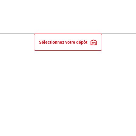
Sélectionnez votre dépôt
INFORMATIONS LÉGALES
NOS ENGAGEMENTS ET EXPERTISE