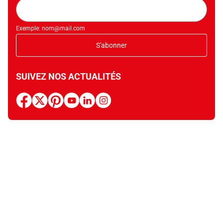
Adresse
mail
Exemple: nom@mail.com
S'abonner
SUIVEZ NOS ACTUALITÉS
facebook
x
pinterest
youtube
linkedin
instagram