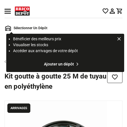
Accueil Brico Dépôt
Ouvrir le menu
Sélectionner Un Dépôt
Bénéficier des meilleurs prix
Rechercher
Visualiser les stocks
un
Accéder aux arrivages de votre dépôt
produit,
ou
Tuyau d'arrosage
Ajouter un dépôt
une
page
Kit goutte à goutte 25 M de tuyau
Ajouter
en polyéthylène
ARRIVAGES