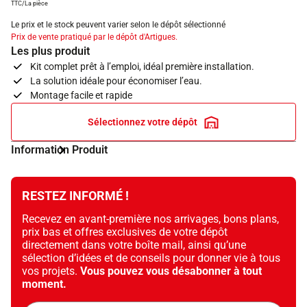
TTC/La pièce
Le prix et le stock peuvent varier selon le dépôt sélectionné
Prix de vente pratiqué par le dépôt d'Artigues.
Les plus produit
Kit complet prêt à l’emploi, idéal première installation.
La solution idéale pour économiser l’eau.
Montage facile et rapide
Sélectionnez votre dépôt
Information Produit
RESTEZ INFORMÉ !
Recevez en avant-première nos arrivages, bons plans,
prix bas et offres exclusives de votre dépôt
directement dans votre boîte mail, ainsi qu’une
sélection d’idées et de conseils pour donner vie à tous
vos projets.
Vous pouvez vous désabonner à tout
moment.