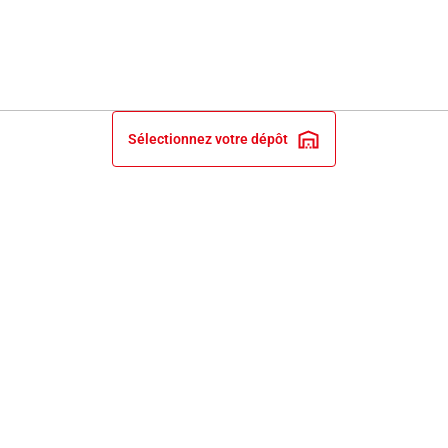
Sélectionnez votre dépôt
INFORMATIONS LÉGALES
NOS ENGAGEMENTS ET EXPERTISE