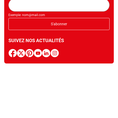
Adresse
mail
Exemple: nom@mail.com
S'abonner
SUIVEZ NOS ACTUALITÉS
facebook
x
pinterest
youtube
linkedin
instagram