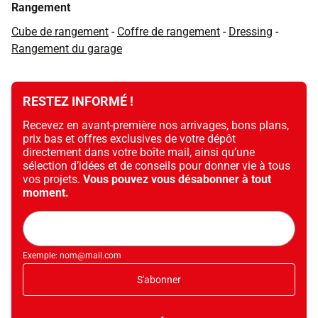
Rangement
Cube de rangement
-
Coffre de rangement
-
Dressing
-
Rangement du garage
RESTEZ INFORMÉ !
Recevez en avant-première nos arrivages, bons plans,
prix bas et offres exclusives de votre dépôt
directement dans votre boîte mail, ainsi qu’une
sélection d’idées et de conseils pour donner vie à tous
vos projets.
Vous pouvez vous désabonner à tout
moment.
Adresse
mail
Exemple: nom@mail.com
S'abonner