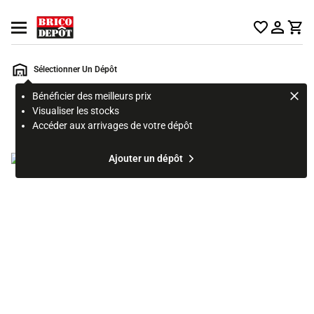
Accueil Brico Dépôt
Ouvrir le menu
Sélectionner Un Dépôt
Bénéficier des meilleurs prix
Rechercher
Visualiser les stocks
un
Accéder aux arrivages de votre dépôt
produit,
ou
Ajouter un dépôt
une
page