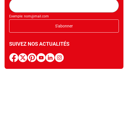
Adresse
mail
Exemple: nom@mail.com
S'abonner
SUIVEZ NOS ACTUALITÉS
facebook
x
pinterest
youtube
linkedin
instagram