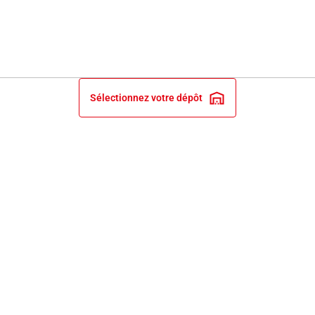
Sélectionnez votre dépôt
INFORMATIONS LÉGALES
NOS ENGAGEMENTS ET EXPERTISE