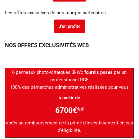
Les offres exclusives de nos marque partenaires.
J'en profite
NOS OFFRES EXCLUSIVITÉS WEB
6 panneaux photovoltaïques 3kWc
fournis posés
par un
professionnel RGE
100% des démarches administratives réalisées pour vous
à partir de
6700€**
après un remboursement de la prime d'investissement en cas
d'éligibilité.