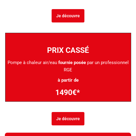
Je découvre
PRIX CASSÉ
Pompe à chaleur air/eau
fournie posée
par un professionnel
RGE
à partir de
1490€*
Je découvre