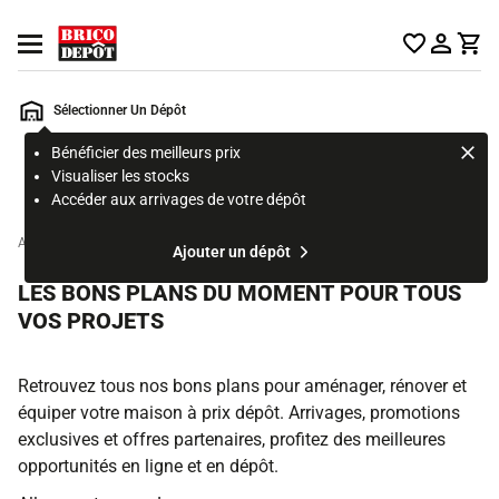
Accueil Brico Dépôt
Ouvrir le menu
Sélectionner Un Dépôt
Bénéficier des meilleurs prix
Rechercher
Visualiser les stocks
un
Accéder aux arrivages de votre dépôt
produit,
ou
Accueil
Ajouter un dépôt
une
page
LES BONS PLANS DU MOMENT POUR TOUS
VOS PROJETS
Retrouvez tous nos bons plans pour aménager, rénover et
équiper votre maison à prix dépôt. Arrivages, promotions
exclusives et offres partenaires, profitez des meilleures
opportunités en ligne et en dépôt.