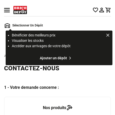
Accueil Brico Dépôt
Ouvrir le menu
Sélectionner Un Dépôt
Bénéficier des meilleurs prix
Rechercher
Visualiser les stocks
un
Accéder aux arrivages de votre dépôt
produit,
ou
Accueil
Ajouter un dépôt
une
page
CONTACTEZ-NOUS
1 - Votre demande concerne :
Nos produits