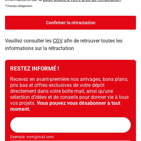
*Champs obligatoires
Confirmer la rétractation
Veuillez consulter les
CGV
afin de retrouver toutes les
informations sur la rétractation
RESTEZ INFORMÉ !
Recevez en avant-première nos arrivages, bons plans,
prix bas et offres exclusives de votre dépôt
directement dans votre boîte mail, ainsi qu’une
sélection d’idées et de conseils pour donner vie à tous
vos projets.
Vous pouvez vous désabonner à tout
moment.
Adresse
mail
Exemple: nom@mail.com