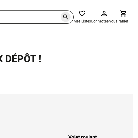
Mes Listes
Connectez-vous
Panier
 DÉPÔT !
Volet roulant