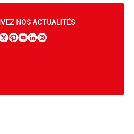
IVEZ NOS ACTUALITÉS
book
x
pinterest
youtube
linkedin
instagram