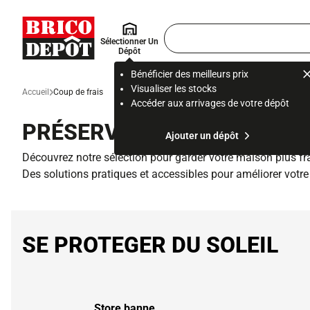
Accueil Brico Dépôt
Rechercher
Sélectionner Un
un
Dépôt
produit,
ou
Bénéficier des meilleurs prix
une
Visualiser les stocks
Accueil
Coup de frais
page
Accéder aux arrivages de votre dépôt
PRÉSERVEZ-VOUS DE LA CH
Ajouter un dépôt
Découvrez notre sélection pour garder votre maison plus fraî
Des solutions pratiques et accessibles pour améliorer votre c
SE PROTEGER DU SOLEIL
Store banne