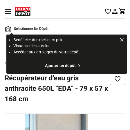
Accueil Brico Dépôt
Ouvrir le menu
Sélectionner Un Dépôt
Bénéficier des meilleurs prix
Rechercher
Visualiser les stocks
un
Accéder aux arrivages de votre dépôt
produit,
ou
Récupérateur d'eau
Ajouter un dépôt
une
page
Récupérateur d'eau gris
Ajouter
anthracite 650L "EDA" - 79 x 57 x
168 cm