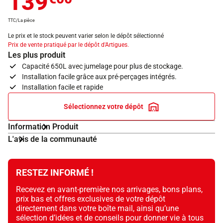
139
TTC/La pièce
Le prix et le stock peuvent varier selon le dépôt sélectionné
Prix de vente pratiqué par le dépôt d'Artigues.
Les plus produit
Capacité 650L avec jumelage pour plus de stockage.
Installation facile grâce aux pré-perçages intégrés.
Installation facile et rapide
Sélectionnez votre dépôt
Information Produit
L'avis de la communauté
RESTEZ INFORMÉ !
Recevez en avant-première nos arrivages, bons plans,
prix bas et offres exclusives de votre dépôt
directement dans votre boîte mail, ainsi qu’une
sélection d’idées et de conseils pour donner vie à tous