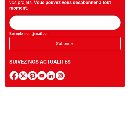
vos projets.
Vous pouvez vous désabonner à tout
moment.
Adresse
mail
Exemple: nom@mail.com
S'abonner
SUIVEZ NOS ACTUALITÉS
facebook
x
pinterest
youtube
linkedin
instagram