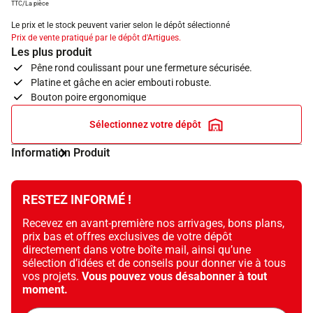
TTC/La pièce
Le prix et le stock peuvent varier selon le dépôt sélectionné
Prix de vente pratiqué par le dépôt d'Artigues.
Les plus produit
Pêne rond coulissant pour une fermeture sécurisée.
Platine et gâche en acier embouti robuste.
Bouton poire ergonomique
Sélectionnez votre dépôt
Information Produit
RESTEZ INFORMÉ !
Recevez en avant-première nos arrivages, bons plans,
prix bas et offres exclusives de votre dépôt
directement dans votre boîte mail, ainsi qu’une
sélection d’idées et de conseils pour donner vie à tous
vos projets.
Vous pouvez vous désabonner à tout
moment.