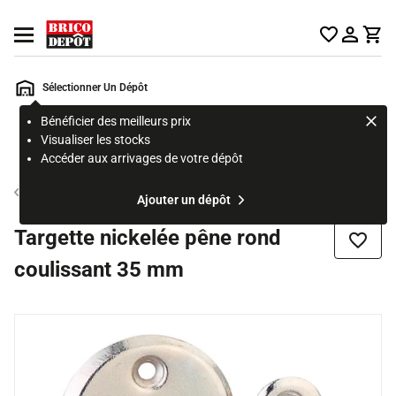
Accueil Brico Dépôt
Ouvrir le menu
Sélectionner Un Dépôt
Bénéficier des meilleurs prix
Rechercher
Visualiser les stocks
un
Accéder aux arrivages de votre dépôt
produit,
ou
Verrou
Ajouter un dépôt
une
page
Targette nickelée pêne rond
Ajouter
coulissant 35 mm