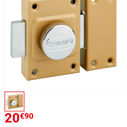
20
€90