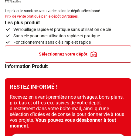
TTC/La pièce
Le prix et le stock peuvent varier selon le dépôt sélectionné
Prix de vente pratiqué par le dépôt d'Artigues.
Les plus produit
Verrouillage rapide et pratique sans utilisation de clé
Sans clé pour une utilisation rapide et pratique.
Fonctionnement sans clé simple et rapide
Sélectionnez votre dépôt
Information Produit
RESTEZ INFORMÉ !
Recevez en avant-première nos arrivages, bons plans,
prix bas et offres exclusives de votre dépôt
directement dans votre boîte mail, ainsi qu’une
sélection d’idées et de conseils pour donner vie à tous
vos projets.
Vous pouvez vous désabonner à tout
moment.