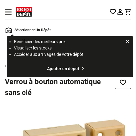
Accueil Brico Dépôt
Ouvrir le menu
Sélectionner Un Dépôt
Bénéficier des meilleurs prix
Rechercher
Visualiser les stocks
un
Accéder aux arrivages de votre dépôt
produit,
ou
Verrou
Ajouter un dépôt
une
page
Verrou à bouton automatique
Ajouter
sans clé