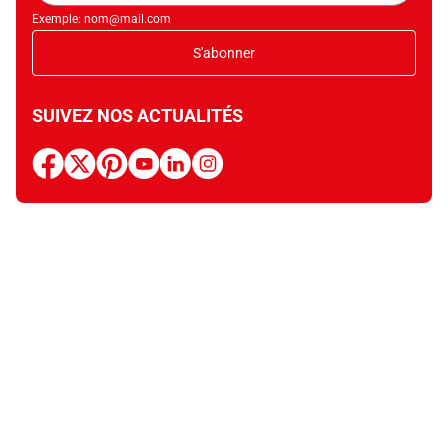
Exemple: nom@mail.com
S'abonner
SUIVEZ NOS ACTUALITÉS
facebook
x
pinterest
youtube
linkedin
instagram