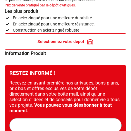
Le prix et le stock peuvent varier selon le dépôt sélectionné
Prix de vente pratiqué par le dépôt d'Artigues.
Les plus produit
En acier zingué pour une meilleure durabilité.
En acier zingué pour une meilleure résistance.
Construction en acier zingué robuste
Sélectionnez votre dépôt
Information Produit
RESTEZ INFORMÉ !
Recevez en avant-première nos arrivages, bons plans,
prix bas et offres exclusives de votre dépôt
directement dans votre boîte mail, ainsi qu’une
sélection d’idées et de conseils pour donner vie à tous
vos projets.
Vous pouvez vous désabonner à tout
moment.
Adresse
mail