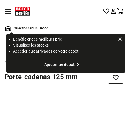
Accueil Brico Dépôt
Ouvrir le menu
Sélectionner Un Dépôt
Bénéficier des meilleurs prix
Rechercher
Visualiser les stocks
un
Accéder aux arrivages de votre dépôt
produit,
ou
Cadena et Antivol
Ajouter un dépôt
une
page
Porte-cadenas 125 mm
Ajouter