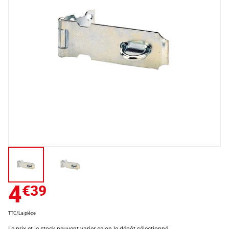
4
€39
TTC/La pièce