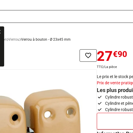
aison
Verrou
Verrou à bouton - Ø 23x45 mm
27
€90
Ajouter à la liste de sou
TTC/La pièce
Le prix et le stock 
Prix de vente pratiq
Les plus produi
Cylindre robus
Cylindre et pên
Cylindre robust