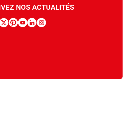
IVEZ NOS ACTUALITÉS
book
x
pinterest
youtube
linkedin
instagram