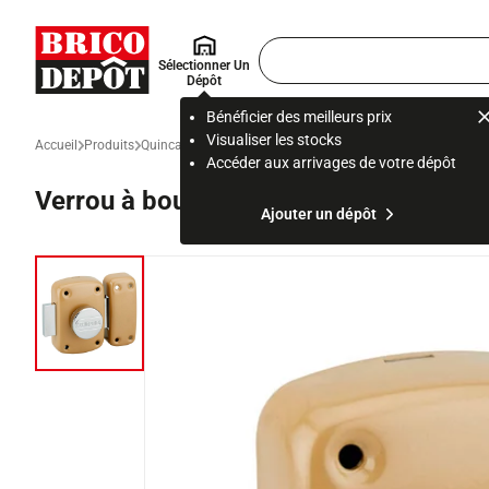
Accueil Brico Dépôt
Rechercher
Sélectionner Un
un
Dépôt
produit,
ou
Bénéficier des meilleurs prix
une
Visualiser les stocks
Accueil
Produits
Quincaillerie
Sécurité et Contrôle d’Accès
Sécurité de la m
page
Accéder aux arrivages de votre dépôt
Verrou à bouton - Ø 23x45 mm
Ajouter un dépôt