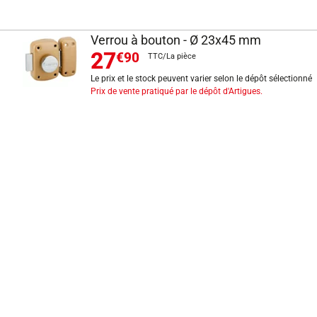
Verrou à bouton - Ø 23x45 mm
27
€90
TTC/La pièce
Le prix et le stock peuvent varier selon le dépôt sélectionné
Prix de vente pratiqué par le dépôt d'Artigues.
INFORMATIONS LÉGALES
Mentions légales
CGV
Exercer mon droit de rétractation
CGU carte client
Conditions des offres
Politique de protection des données
Politique cookies
Gérer mes préférences de cookies
Newsletter : se désinscrire
Formulaire d'exercice de droits