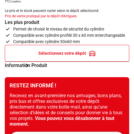
TTC/La pièce
Le prix et le stock peuvent varier selon le dépôt sélectionné
Prix de vente pratiqué par le dépôt d'Artigues.
Les plus produit
Permet de choisir le niveau de sécurité du cylindre
Compatible avec cylindre profilé 30 x 60 mm interchangeable
Compatible avec cylindre 30x60 mm
Sélectionnez votre dépôt
Information Produit
RESTEZ INFORMÉ !
Recevez en avant-première nos arrivages, bons plans,
prix bas et offres exclusives de votre dépôt
directement dans votre boîte mail, ainsi qu’une
sélection d’idées et de conseils pour donner vie à tous
vos projets.
Vous pouvez vous désabonner à tout
moment.