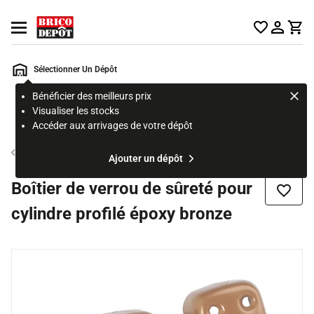
Accueil Brico Dépôt
Ouvrir le menu
Sélectionner Un Dépôt
Bénéficier des meilleurs prix
Rechercher
Visualiser les stocks
un
Accéder aux arrivages de votre dépôt
produit,
ou
Verrou
Ajouter un dépôt
une
page
Boîtier de verrou de sûreté pour
Ajouter
cylindre profilé époxy bronze