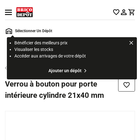
Accueil Brico Dépôt
Ouvrir le menu
Sélectionner Un Dépôt
Bénéficier des meilleurs prix
Rechercher
Visualiser les stocks
un
Accéder aux arrivages de votre dépôt
produit,
ou
Verrou
Ajouter un dépôt
une
page
Verrou à bouton pour porte
Ajouter
intérieure cylindre 21x40 mm