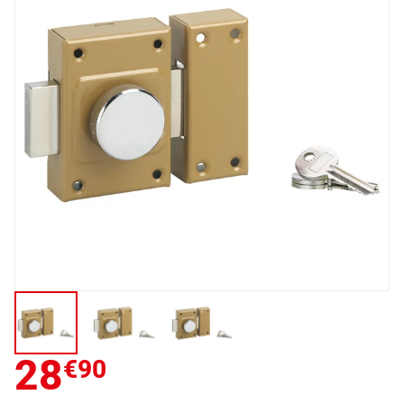
28
€90