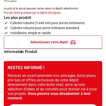
TTC/La pièce
Le prix et le stock peuvent varier selon le dépôt sélectionné
Prix de vente pratiqué par le dépôt d'Artigues.
Les plus produit
Cylindre robuste 21x40 mm pour portes intérieures.
Cylindre robuste pour porte intérieure standard.
Installation simple et rapide
Sélectionnez votre dépôt
Information Produit
RESTEZ INFORMÉ !
Recevez en avant-première nos arrivages, bons plans,
prix bas et offres exclusives de votre dépôt
directement dans votre boîte mail, ainsi qu’une
sélection d’idées et de conseils pour donner vie à tous
vos projets.
Vous pouvez vous désabonner à tout
moment.