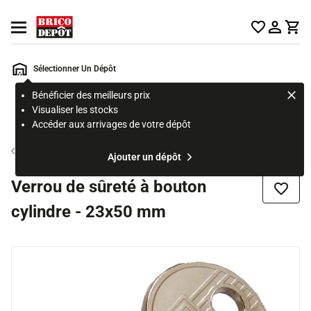
Accueil Brico Dépôt
Ouvrir le menu
Sélectionner Un Dépôt
Bénéficier des meilleurs prix
Rechercher
Visualiser les stocks
un
Accéder aux arrivages de votre dépôt
produit,
ou
Verrou
Ajouter un dépôt
une
page
Verrou de sûreté à bouton
Ajouter
cylindre - 23x50 mm