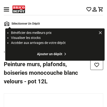
Accueil Brico Dépôt
Ouvrir le menu
Sélectionner Un Dépôt
Bénéficier des meilleurs prix
Rechercher
Visualiser les stocks
un
Accéder aux arrivages de votre dépôt
produit,
ou
Peinture blanche mur et plafond
Ajouter un dépôt
une
page
Peinture murs, plafonds,
Ajouter
boiseries monocouche blanc
velours - pot 12L