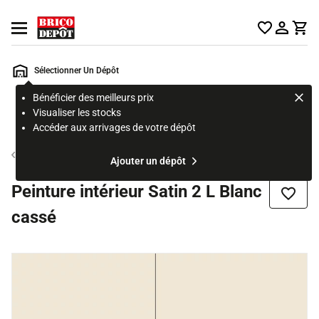
Accueil Brico Dépôt
Ouvrir le menu
Sélectionner Un Dépôt
Bénéficier des meilleurs prix
Rechercher
Visualiser les stocks
un
Accéder aux arrivages de votre dépôt
produit,
ou
Peinture cuisine et salle de bain
Ajouter un dépôt
une
page
Peinture intérieur Satin 2 L Blanc
Ajouter
cassé