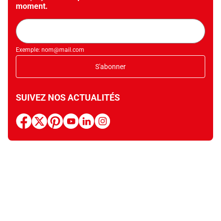
moment.
Adresse
mail
Exemple: nom@mail.com
S'abonner
SUIVEZ NOS ACTUALITÉS
facebook
x
pinterest
youtube
linkedin
instagram