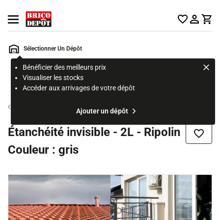
Accueil Brico Dépôt
Ouvrir le menu
Sélectionner Un Dépôt
Bénéficier des meilleurs prix
Rechercher
Visualiser les stocks
un
Accéder aux arrivages de votre dépôt
produit,
ou
Etanchéité mur
Ajouter un dépôt
une
page
Étanchéité invisible - 2L - Ripolin
Ajouter
Couleur : gris