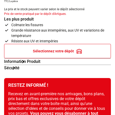
TTC/La pièce
Le prix et le stock peuvent varier selon le dépôt sélectionné
Prix de vente pratiqué par le dépôt d'Artigues.
Les plus produit
Colmate les fissures
Grande résistance aux intempéries, aux UV et variations de
température
Résiste aux UV et intempéries
Sélectionnez votre dépôt
Information Produit
Sécurité
RESTEZ INFORMÉ !
Recevez en avant-première nos arrivages, bons plans,
prix bas et offres exclusives de votre dépôt
directement dans votre boîte mail, ainsi qu’une
sélection d’idées et de conseils pour donner vie à tous
vos projets.
Vous pouvez vous désabonner à tout