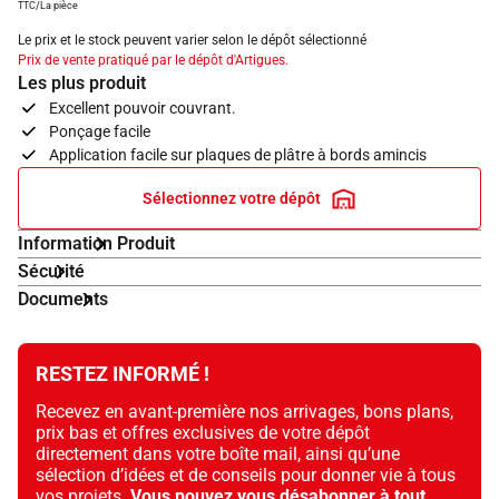
TTC/La pièce
Le prix et le stock peuvent varier selon le dépôt sélectionné
Prix de vente pratiqué par le dépôt d'Artigues.
Les plus produit
Excellent pouvoir couvrant.
Ponçage facile
Application facile sur plaques de plâtre à bords amincis
Sélectionnez votre dépôt
Information Produit
Sécurité
Documents
RESTEZ INFORMÉ !
Recevez en avant-première nos arrivages, bons plans,
prix bas et offres exclusives de votre dépôt
directement dans votre boîte mail, ainsi qu’une
sélection d’idées et de conseils pour donner vie à tous
vos projets.
Vous pouvez vous désabonner à tout