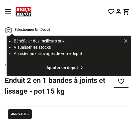
Accueil Brico Dépôt
Ouvrir le menu
Sélectionner Un Dépôt
Bénéficier des meilleurs prix
Rechercher
Visualiser les stocks
un
Accéder aux arrivages de votre dépôt
produit,
ou
Enduit intérieur
Ajouter un dépôt
une
page
Enduit 2 en 1 bandes à joints et
Ajouter
lissage - pot 15 kg
ARRIVAGES