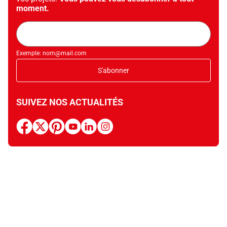
moment.
Adresse
mail
Exemple: nom@mail.com
S'abonner
SUIVEZ NOS ACTUALITÉS
facebook
x
pinterest
youtube
linkedin
instagram