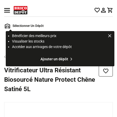
Accueil Brico Dépôt
Ouvrir le menu
Sélectionner Un Dépôt
Bénéficier des meilleurs prix
Rechercher
Visualiser les stocks
un
Accéder aux arrivages de votre dépôt
produit,
ou
Vitrificateur, vernis, huile et produit bois intérieur
Ajouter un dépôt
une
page
Vitrificateur Ultra Résistant
Ajouter
Biosourcé Nature Protect Chêne
Satiné 5L