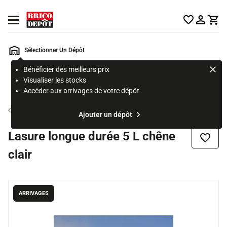
Accueil Brico Dépôt
Ouvrir le menu
Sélectionner Un Dépôt
Bénéficier des meilleurs prix
Rechercher
Visualiser les stocks
un
Accéder aux arrivages de votre dépôt
produit,
ou
Lasure et vernis extérieurs
Ajouter un dépôt
une
page
Lasure longue durée 5 L chêne
Ajouter
clair
ARRIVAGES