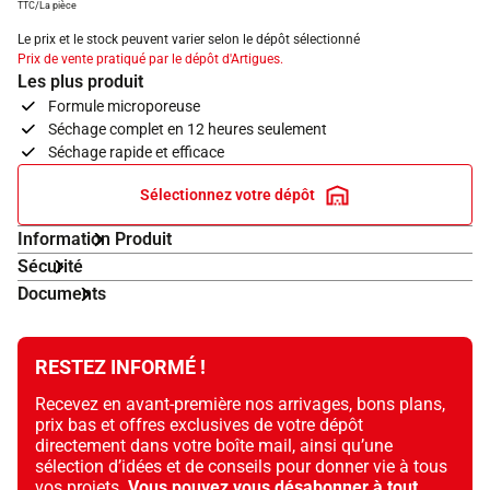
TTC/La pièce
Le prix et le stock peuvent varier selon le dépôt sélectionné
Prix de vente pratiqué par le dépôt d'Artigues.
Les plus produit
Formule microporeuse
Séchage complet en 12 heures seulement
Séchage rapide et efficace
Sélectionnez votre dépôt
Information Produit
Sécurité
Documents
RESTEZ INFORMÉ !
Recevez en avant-première nos arrivages, bons plans,
prix bas et offres exclusives de votre dépôt
directement dans votre boîte mail, ainsi qu’une
sélection d’idées et de conseils pour donner vie à tous
vos projets.
Vous pouvez vous désabonner à tout