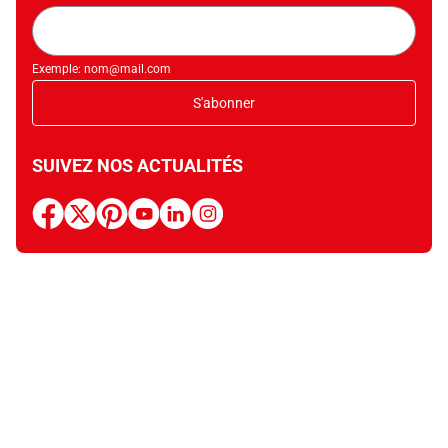
Adresse
mail
Exemple: nom@mail.com
S'abonner
SUIVEZ NOS ACTUALITÉS
facebook
x
pinterest
youtube
linkedin
instagram