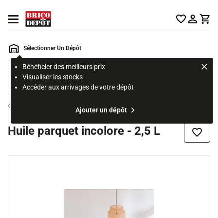
Accueil Brico Dépôt
Ouvrir le menu
Sélectionner Un Dépôt
Bénéficier des meilleurs prix
Rechercher
Visualiser les stocks
un
Accéder aux arrivages de votre dépôt
produit,
ou
Vitrificateur sol
Ajouter un dépôt
une
page
Huile parquet incolore - 2,5 L
Ajouter