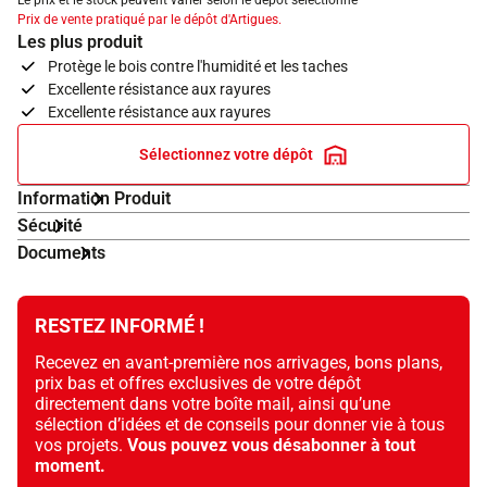
Le prix et le stock peuvent varier selon le dépôt sélectionné
Prix de vente pratiqué par le dépôt d'Artigues.
Les plus produit
Protège le bois contre l'humidité et les taches
Excellente résistance aux rayures
Excellente résistance aux rayures
Sélectionnez votre dépôt
Information Produit
Sécurité
Documents
RESTEZ INFORMÉ !
Recevez en avant-première nos arrivages, bons plans,
prix bas et offres exclusives de votre dépôt
directement dans votre boîte mail, ainsi qu’une
sélection d’idées et de conseils pour donner vie à tous
vos projets.
Vous pouvez vous désabonner à tout
moment.