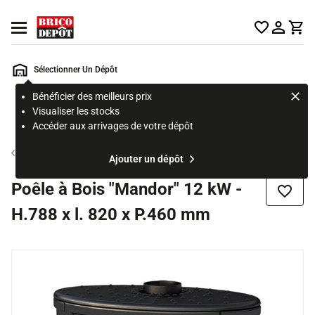
Accueil Brico Dépôt
Ouvrir le menu
Sélectionner Un Dépôt
Bénéficier des meilleurs prix
Rechercher
Visualiser les stocks
un
Accéder aux arrivages de votre dépôt
produit,
ou
Poêle à bois
Ajouter un dépôt
une
page
Poêle à Bois "Mandor" 12 kW -
Ajouter
H.788 x l. 820 x P.460 mm