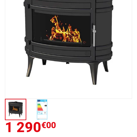
1 290
€00