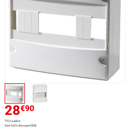
28
€90
TTC/La pièce
Dont 0,05 € d'éco-part DEEE