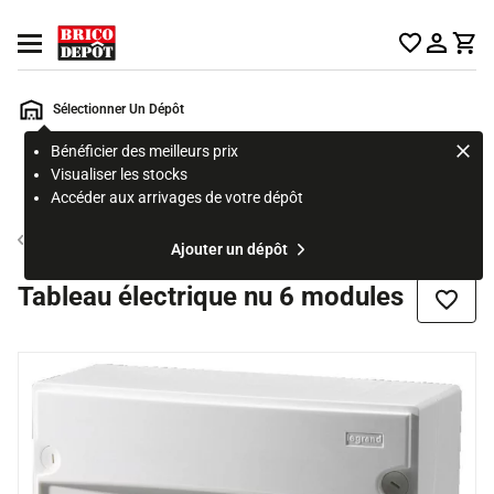
Accueil Brico Dépôt
Ouvrir le menu
Sélectionner Un Dépôt
Bénéficier des meilleurs prix
Rechercher
Visualiser les stocks
un
Accéder aux arrivages de votre dépôt
produit,
ou
Tableau électrique nu
Ajouter un dépôt
une
page
Tableau électrique nu 6 modules
Ajouter