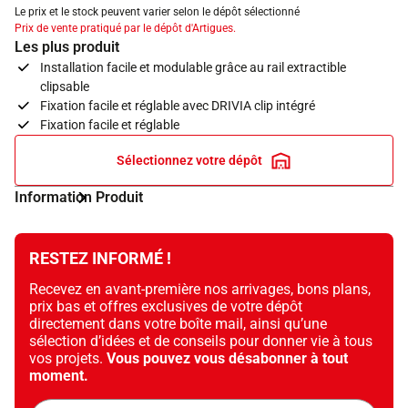
Le prix et le stock peuvent varier selon le dépôt sélectionné
Prix de vente pratiqué par le dépôt d'Artigues.
Les plus produit
Installation facile et modulable grâce au rail extractible
clipsable
Fixation facile et réglable avec DRIVIA clip intégré
Fixation facile et réglable
Sélectionnez votre dépôt
Information Produit
RESTEZ INFORMÉ !
Recevez en avant-première nos arrivages, bons plans,
prix bas et offres exclusives de votre dépôt
directement dans votre boîte mail, ainsi qu’une
sélection d’idées et de conseils pour donner vie à tous
vos projets.
Vous pouvez vous désabonner à tout
moment.
Adresse