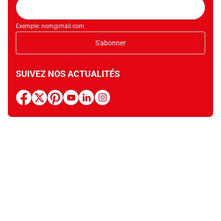
mail
Exemple: nom@mail.com
S'abonner
SUIVEZ NOS ACTUALITÉS
facebook
x
pinterest
youtube
linkedin
instagram