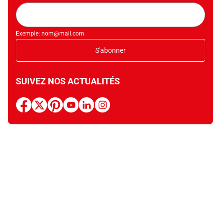
Adresse
mail
Exemple: nom@mail.com
S'abonner
SUIVEZ NOS ACTUALITÉS
facebook
x
pinterest
youtube
linkedin
instagram