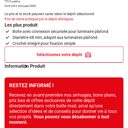
TTC/La pièce
Dont 0,05 € d'éco-part DEEE
Le prix et le stock peuvent varier selon le dépôt sélectionné
Prix de vente pratiqué par le dépôt d'Artigues.
Les plus produit
Boîte avec connexion sécurisée pour luminaire plafond
Diamètre 68 mm, adapté aux luminaires plafond.
Crochet intégré pour fixation simple
Sélectionnez votre dépôt
Information Produit
RESTEZ INFORMÉ !
Recevez en avant-première nos arrivages, bons plans,
prix bas et offres exclusives de votre dépôt
directement dans votre boîte mail, ainsi qu’une
sélection d’idées et de conseils pour donner vie à tous
vos projets.
Vous pouvez vous désabonner à tout
moment.