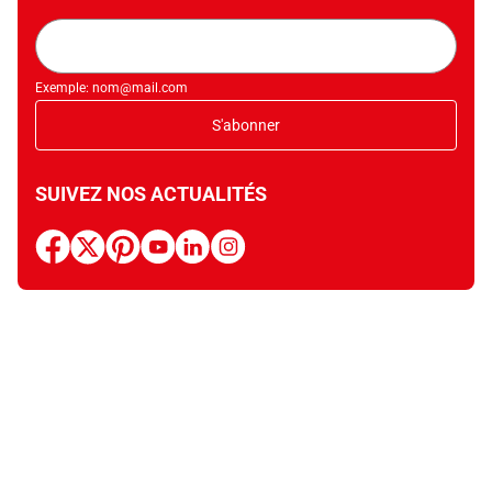
Adresse
mail
Exemple: nom@mail.com
S'abonner
SUIVEZ NOS ACTUALITÉS
facebook
x
pinterest
youtube
linkedin
instagram