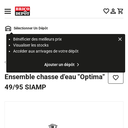
Accueil Brico Dépôt
Ouvrir le menu
Sélectionner Un Dépôt
Bénéficier des meilleurs prix
Rechercher
Visualiser les stocks
un
Accéder aux arrivages de votre dépôt
produit,
ou
Chasse d'eau
Ajouter un dépôt
une
page
Ensemble chasse d'eau "Optima"
Ajouter
49/95 SIAMP