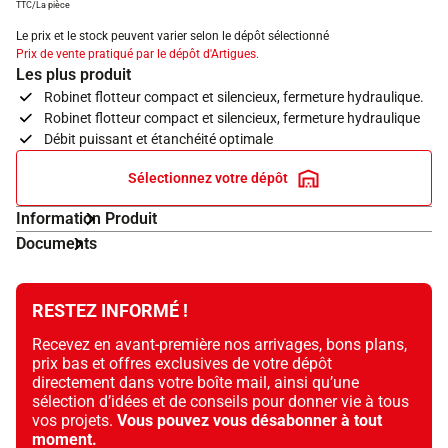
TTC/La pièce
Le prix et le stock peuvent varier selon le dépôt sélectionné
Prix de vente pratiqué par le dépôt d'Artigues.
Les plus produit
Robinet flotteur compact et silencieux, fermeture hydraulique.
Robinet flotteur compact et silencieux, fermeture hydraulique
Débit puissant et étanchéité optimale
Sélectionnez votre dépôt
Information Produit
Documents
RESTEZ INFORMÉ !
Recevez en avant-première nos arrivages, bons plans,
prix bas et offres exclusives de votre dépôt
directement dans votre boîte mail, ainsi qu’une
sélection d’idées et de conseils pour donner vie à tous
vos projets.
Vous pouvez vous désabonner à tout
moment.