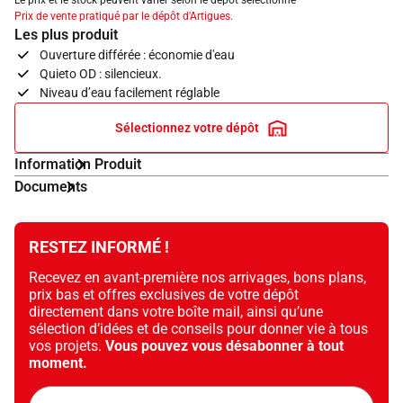
Le prix et le stock peuvent varier selon le dépôt sélectionné
Prix de vente pratiqué par le dépôt d'Artigues.
Les plus produit
Ouverture différée : économie d'eau
Quieto OD : silencieux.
Niveau d’eau facilement réglable
Sélectionnez votre dépôt
Information Produit
Documents
RESTEZ INFORMÉ !
Recevez en avant-première nos arrivages, bons plans,
prix bas et offres exclusives de votre dépôt
directement dans votre boîte mail, ainsi qu’une
sélection d’idées et de conseils pour donner vie à tous
vos projets.
Vous pouvez vous désabonner à tout
moment.
Adresse