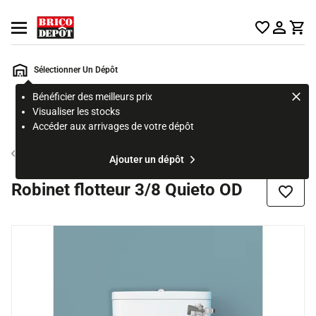
Accueil Brico Dépôt
Ouvrir le menu
Sélectionner Un Dépôt
Bénéficier des meilleurs prix
Rechercher
Visualiser les stocks
un
Accéder aux arrivages de votre dépôt
produit,
ou
Chasse d'eau
Ajouter un dépôt
une
page
Robinet flotteur 3/8 Quieto OD
Ajouter