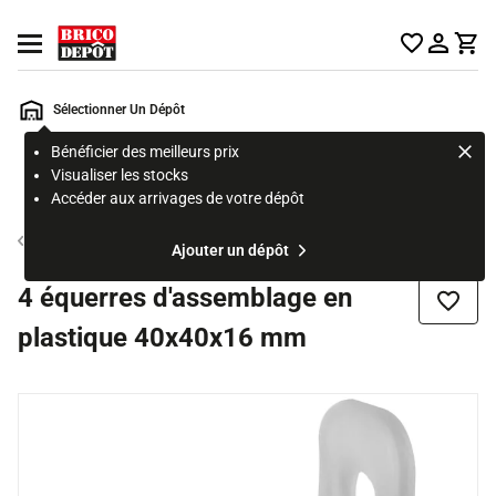
Accueil Brico Dépôt
Ouvrir le menu
Sélectionner Un Dépôt
Bénéficier des meilleurs prix
Rechercher
Visualiser les stocks
un
Accéder aux arrivages de votre dépôt
produit,
ou
Assemblage et fixations
Ajouter un dépôt
une
page
4 équerres d'assemblage en
Ajouter
plastique 40x40x16 mm