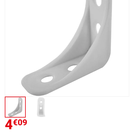
4
€09