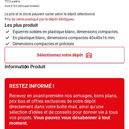
TTC/La pièce
Dont 0,10 € d'éco-part mobilier
Le prix et le stock peuvent varier selon le dépôt sélectionné
Prix de vente pratiqué par le dépôt d'Artigues.
Les plus produit
Équerres solides en plastique blanc, dimensions compactes.
En plastique blanc, dimensions compactes 40x40x16 mm.
Dimensions compactes et précises
Sélectionnez votre dépôt
Information Produit
RESTEZ INFORMÉ !
Recevez en avant-première nos arrivages, bons plans,
prix bas et offres exclusives de votre dépôt
directement dans votre boîte mail, ainsi qu’une
sélection d’idées et de conseils pour donner vie à tous
vos projets.
Vous pouvez vous désabonner à tout
moment.