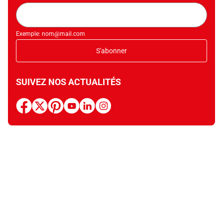
Adresse
mail
Exemple: nom@mail.com
S'abonner
SUIVEZ NOS ACTUALITÉS
facebook
x
pinterest
youtube
linkedin
instagram