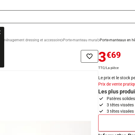
Aménagement dressing et accessoire
Porte-manteau mural
Porte-manteaux en hêt
3
€69
Ajouter à la liste de sou
TTC/La pièce
Le prix et le stock 
Prix de vente pratiq
Les plus produi
Patères solides
3 têtes vissées
3 têtes vissées