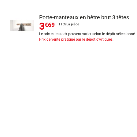
Porte-manteaux en hêtre brut 3 têtes
3
€69
TTC/La pièce
Le prix et le stock peuvent varier selon le dépôt sélectionné
Prix de vente pratiqué par le dépôt d'Artigues.
INFORMATIONS LÉGALES
Mentions légales
CGV
Exercer mon droit de rétractation
CGU carte client
Conditions des offres
Politique de protection des données
Politique cookies
Gérer mes préférences de cookies
Newsletter : se désinscrire
Formulaire d'exercice de droits