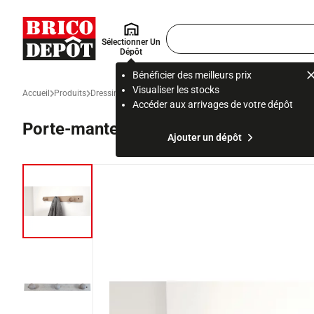
Accueil Brico Dépôt
Rechercher
Sélectionner Un
un
Dépôt
produit,
ou
Bénéficier des meilleurs prix
une
Visualiser les stocks
Accueil
Produits
Dressing et rangement
Dressing et aménagement placard
page
Accéder aux arrivages de votre dépôt
Porte-manteaux en hêtre brut 3 têtes
Ajouter un dépôt