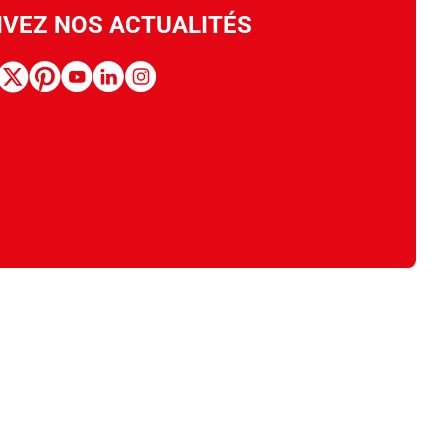
IVEZ NOS ACTUALITÉS
book
x
pinterest
youtube
linkedin
instagram