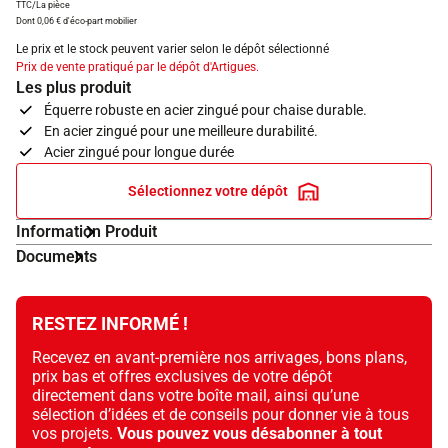
TTC/La pièce
Dont 0,06 € d'éco-part mobilier
Le prix et le stock peuvent varier selon le dépôt sélectionné
Prix de vente pratiqué par le dépôt d'Artigues.
Les plus produit
Équerre robuste en acier zingué pour chaise durable.
En acier zingué pour une meilleure durabilité.
Acier zingué pour longue durée
Sélectionnez votre dépôt
Information Produit
Documents
RESTEZ INFORMÉ !
Recevez en avant-première nos arrivages, bons plans,
prix bas et offres exclusives de votre dépôt
directement dans votre boîte mail, ainsi qu’une
sélection d’idées et de conseils pour donner vie à tous
vos projets.
Vous pouvez vous désabonner à tout