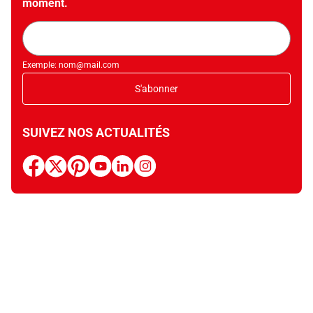
moment.
Adresse
mail
Exemple: nom@mail.com
S'abonner
SUIVEZ NOS ACTUALITÉS
facebook
x
pinterest
youtube
linkedin
instagram