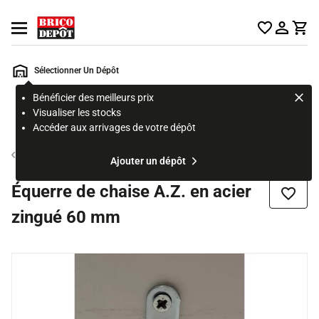
Accueil Brico Dépôt
Ouvrir le menu
Sélectionner Un Dépôt
Bénéficier des meilleurs prix
Rechercher
Visualiser les stocks
un
Accéder aux arrivages de votre dépôt
produit,
ou
Connecteur
Ajouter un dépôt
une
page
Équerre de chaise A.Z. en acier
Ajouter
zingué 60 mm