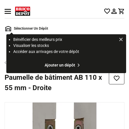
Accueil Brico Dépôt
Ouvrir le menu
Sélectionner Un Dépôt
Bénéficier des meilleurs prix
Rechercher
Visualiser les stocks
un
Accéder aux arrivages de votre dépôt
produit,
ou
Connecteur
Ajouter un dépôt
une
page
Paumelle de bâtiment AB 110 x
Ajouter
55 mm - Droite