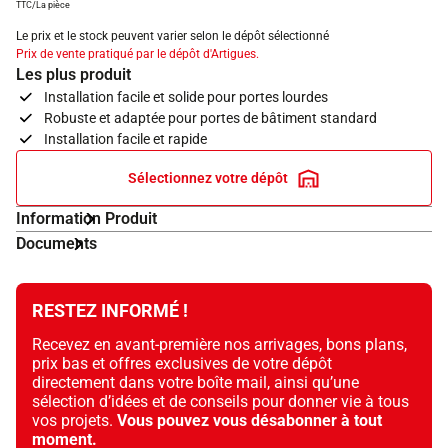
TTC/La pièce
Le prix et le stock peuvent varier selon le dépôt sélectionné
Prix de vente pratiqué par le dépôt d'Artigues.
Les plus produit
Installation facile et solide pour portes lourdes
Robuste et adaptée pour portes de bâtiment standard
Installation facile et rapide
Sélectionnez votre dépôt
Information Produit
Documents
RESTEZ INFORMÉ !
Recevez en avant-première nos arrivages, bons plans,
prix bas et offres exclusives de votre dépôt
directement dans votre boîte mail, ainsi qu’une
sélection d’idées et de conseils pour donner vie à tous
vos projets.
Vous pouvez vous désabonner à tout
moment.