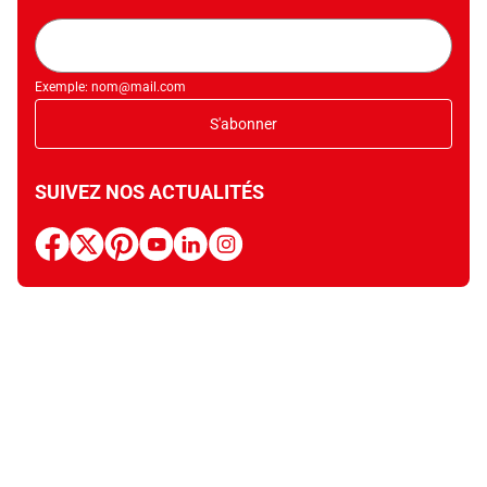
Adresse
mail
Exemple: nom@mail.com
S'abonner
SUIVEZ NOS ACTUALITÉS
facebook
x
pinterest
youtube
linkedin
instagram