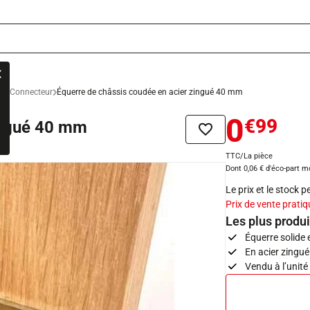
ge
Connecteur
Équerre de châssis coudée en acier zingué 40 mm
0
€99
ingué 40 mm
Ajouter à la liste de sou
TTC/La pièce
Dont 0,06 € d'éco-part m
Le prix et le stock 
Prix de vente pratiq
Les plus produi
Équerre solide 
En acier zingué
Vendu à l’unité