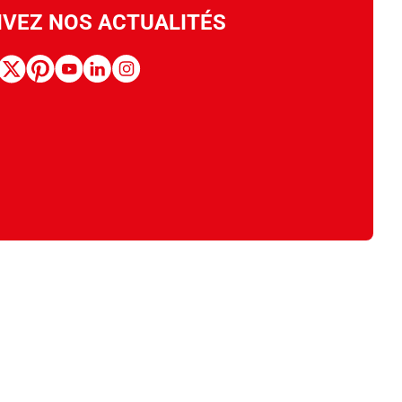
IVEZ NOS ACTUALITÉS
book
x
pinterest
youtube
linkedin
instagram