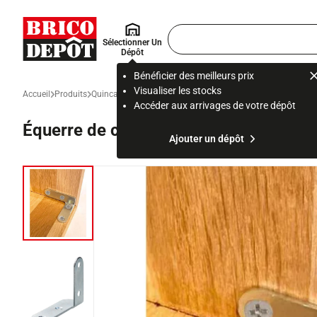
Accueil Brico Dépôt
Rechercher
Sélectionner Un
un
Dépôt
produit,
ou
Bénéficier des meilleurs prix
une
Visualiser les stocks
Accueil
Produits
Quincaillerie
Quincaillerie et fixation
Fixation et assembla
page
Accéder aux arrivages de votre dépôt
Équerre de châssis coudée en acier z
Ajouter un dépôt