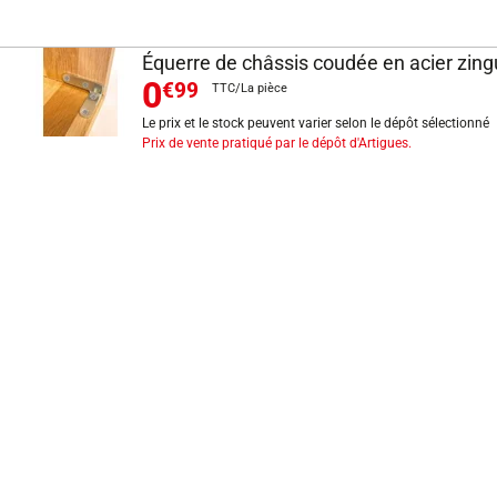
Équerre de châssis coudée en acier zi
0
€99
TTC/La pièce
Le prix et le stock peuvent varier selon le dépôt sélectionné
Prix de vente pratiqué par le dépôt d'Artigues.
INFORMATIONS LÉGALES
Mentions légales
CGV
Exercer mon droit de rétractation
CGU carte client
Conditions des offres
Politique de protection des données
Politique cookies
Gérer mes préférences de cookies
Newsletter : se désinscrire
Formulaire d'exercice de droits