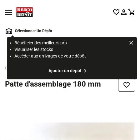
Accueil Brico Dépôt
Ouvrir le menu
Sélectionner Un Dépôt
Bénéficier des meilleurs prix
Rechercher
Visualiser les stocks
un
Accéder aux arrivages de votre dépôt
produit,
ou
Connecteur
Ajouter un dépôt
une
page
Patte d'assemblage 180 mm
Ajouter