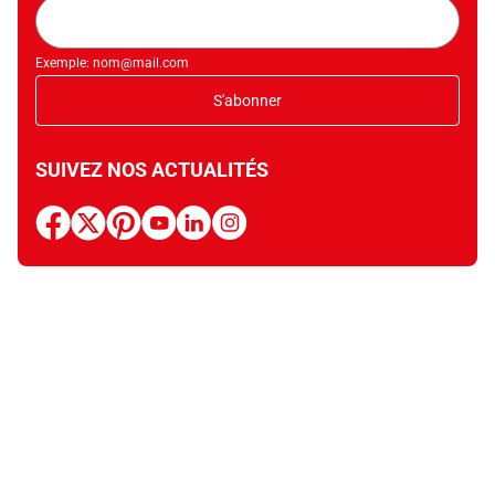
Adresse
mail
Exemple: nom@mail.com
S'abonner
SUIVEZ NOS ACTUALITÉS
facebook
x
pinterest
youtube
linkedin
instagram