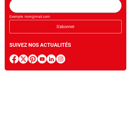
Adresse
mail
Exemple: nom@mail.com
S'abonner
SUIVEZ NOS ACTUALITÉS
facebook
x
pinterest
youtube
linkedin
instagram