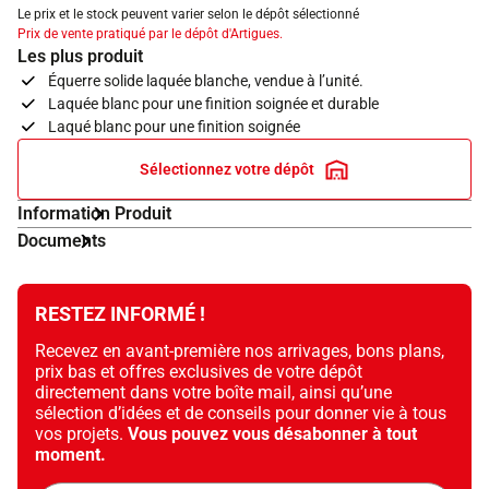
Le prix et le stock peuvent varier selon le dépôt sélectionné
Prix de vente pratiqué par le dépôt d'Artigues.
Les plus produit
Équerre solide laquée blanche, vendue à l’unité.
Laquée blanc pour une finition soignée et durable
Laqué blanc pour une finition soignée
Sélectionnez votre dépôt
Information Produit
Documents
RESTEZ INFORMÉ !
Recevez en avant-première nos arrivages, bons plans,
prix bas et offres exclusives de votre dépôt
directement dans votre boîte mail, ainsi qu’une
sélection d’idées et de conseils pour donner vie à tous
vos projets.
Vous pouvez vous désabonner à tout
moment.