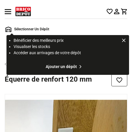
Accueil Brico Dépôt
Ouvrir le menu
Sélectionner Un Dépôt
Bénéficier des meilleurs prix
Rechercher
Visualiser les stocks
un
Accéder aux arrivages de votre dépôt
produit,
ou
Connecteur
Ajouter un dépôt
une
page
Équerre de renfort 120 mm
Ajouter