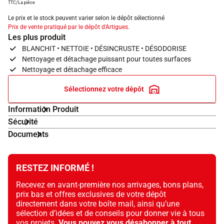
TTC/La pièce
Le prix et le stock peuvent varier selon le dépôt sélectionné
Prix de vente pratiqué par le dépôt d'Artigues.
Les plus produit
BLANCHIT • NETTOIE • DÉSINCRUSTE • DÉSODORISE
Nettoyage et détachage puissant pour toutes surfaces
Nettoyage et détachage efficace
Sélectionnez votre dépôt
Information Produit
Sécurité
Documents
RESTEZ INFORMÉ !
Recevez en avant-première nos arrivages, bons plans,
prix bas et offres exclusives de votre dépôt
directement dans votre boîte mail, ainsi qu’une
sélection d’idées et de conseils pour donner vie à tous
vos projets.
Vous pouvez vous désabonner à tout