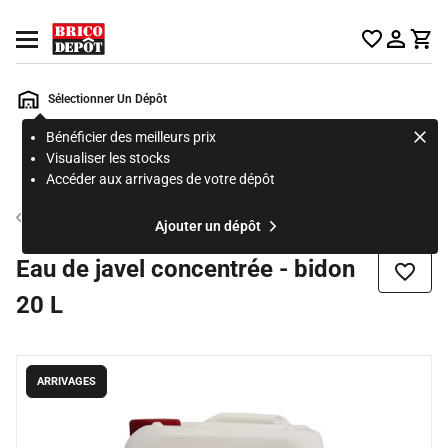
Accueil Brico Dépôt
Ouvrir le menu
Sélectionner Un Dépôt
Bénéficier des meilleurs prix
Rechercher
Visualiser les stocks
un
Accéder aux arrivages de votre dépôt
produit,
ou
Produit d'entretien
Ajouter un dépôt
une
page
Eau de javel concentrée - bidon
Ajouter
20 L
ARRIVAGES