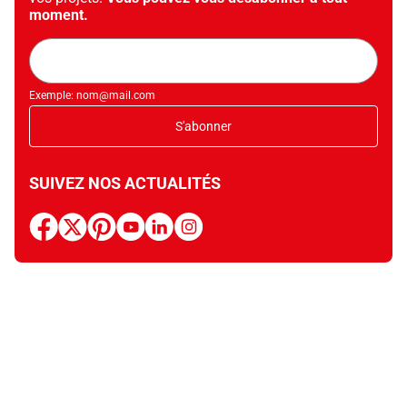
moment.
Adresse
mail
Exemple: nom@mail.com
S'abonner
SUIVEZ NOS ACTUALITÉS
facebook
x
pinterest
youtube
linkedin
instagram