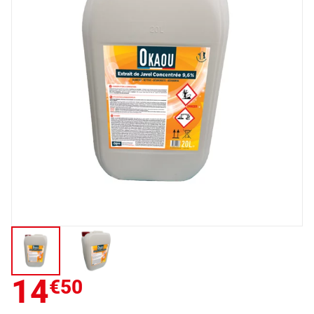
14
€50