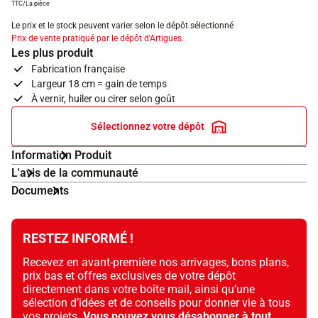
TTC/La pièce
Le prix et le stock peuvent varier selon le dépôt sélectionné
Prix de vente pratiqué par le dépôt d'Artigues.
Les plus produit
Fabrication française
Largeur 18 cm = gain de temps
À vernir, huiler ou cirer selon goût
Sélectionnez votre dépôt
Information Produit
L'avis de la communauté
Documents
RESTEZ INFORMÉ !
Recevez en avant-première nos arrivages, bons plans,
prix bas et offres exclusives de votre dépôt
directement dans votre boîte mail, ainsi qu’une
sélection d’idées et de conseils pour donner vie à tous
vos projets.
Vous pouvez vous désabonner à tout