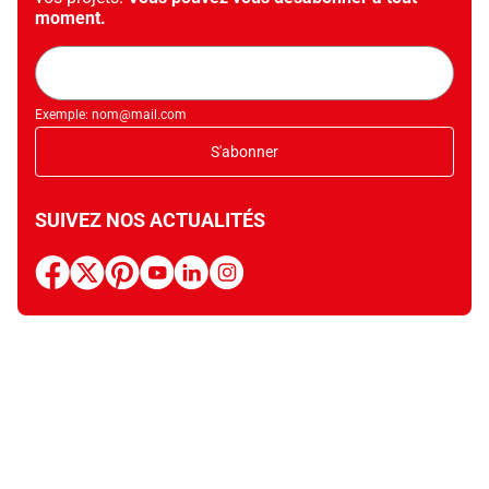
moment.
Adresse
mail
Exemple: nom@mail.com
S'abonner
SUIVEZ NOS ACTUALITÉS
facebook
x
pinterest
youtube
linkedin
instagram