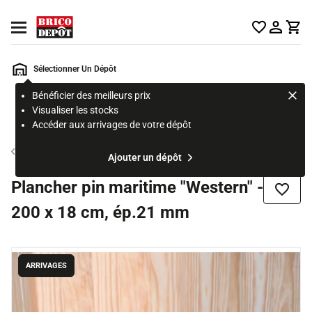
Accueil Brico Dépôt
Ouvrir le menu
Sélectionner Un Dépôt
Bénéficier des meilleurs prix
Rechercher
Visualiser les stocks
un
Accéder aux arrivages de votre dépôt
produit,
ou
Planche de bois
Ajouter un dépôt
une
page
Plancher pin maritime "Western" -
Ajouter
200 x 18 cm, ép.21 mm
ARRIVAGES