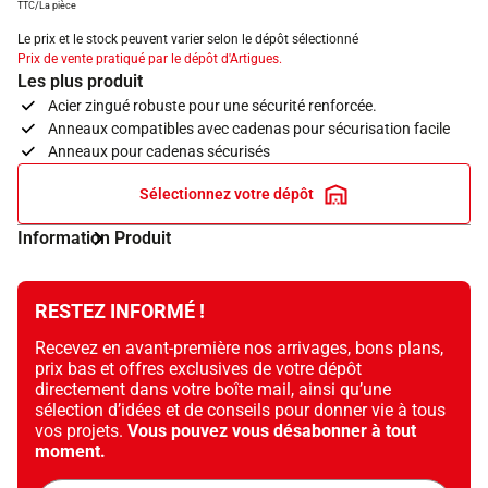
TTC/La pièce
Le prix et le stock peuvent varier selon le dépôt sélectionné
Prix de vente pratiqué par le dépôt d'Artigues.
Les plus produit
Acier zingué robuste pour une sécurité renforcée.
Anneaux compatibles avec cadenas pour sécurisation facile
Anneaux pour cadenas sécurisés
Sélectionnez votre dépôt
Information Produit
RESTEZ INFORMÉ !
Recevez en avant-première nos arrivages, bons plans,
prix bas et offres exclusives de votre dépôt
directement dans votre boîte mail, ainsi qu’une
sélection d’idées et de conseils pour donner vie à tous
vos projets.
Vous pouvez vous désabonner à tout
moment.