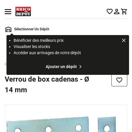
Accueil Brico Dépôt
Ouvrir le menu
Sélectionner Un Dépôt
Bénéficier des meilleurs prix
Rechercher
Visualiser les stocks
un
Accéder aux arrivages de votre dépôt
produit,
ou
Verrou
Ajouter un dépôt
une
page
Verrou de box cadenas - Ø
Ajouter
14 mm