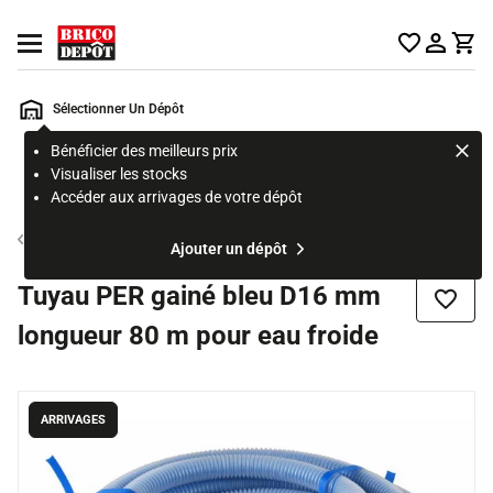
Accueil Brico Dépôt
Ouvrir le menu
Sélectionner Un Dépôt
Bénéficier des meilleurs prix
Rechercher
Visualiser les stocks
un
Accéder aux arrivages de votre dépôt
produit,
ou
Tube et raccord PER
Ajouter un dépôt
une
page
Tuyau PER gainé bleu D16 mm
Ajouter
longueur 80 m pour eau froide
ARRIVAGES