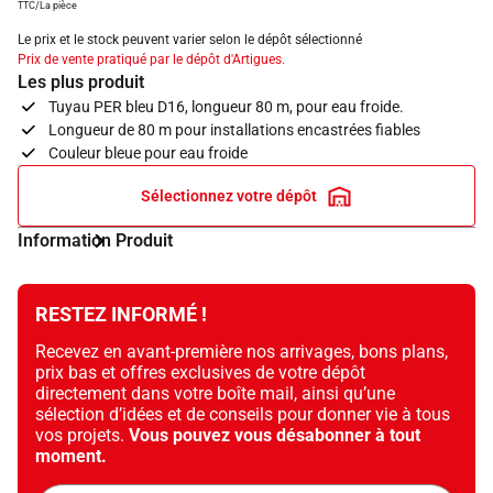
TTC/La pièce
Le prix et le stock peuvent varier selon le dépôt sélectionné
Prix de vente pratiqué par le dépôt d'Artigues.
Les plus produit
Tuyau PER bleu D16, longueur 80 m, pour eau froide.
Longueur de 80 m pour installations encastrées fiables
Couleur bleue pour eau froide
Sélectionnez votre dépôt
Information Produit
RESTEZ INFORMÉ !
Recevez en avant-première nos arrivages, bons plans,
prix bas et offres exclusives de votre dépôt
directement dans votre boîte mail, ainsi qu’une
sélection d’idées et de conseils pour donner vie à tous
vos projets.
Vous pouvez vous désabonner à tout
moment.