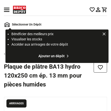
Accueil Brico Dépôt
Ouvrir le menu
Sélectionner Un Dépôt
Bénéficier des meilleurs prix
Rechercher
Visualiser les stocks
un
Accéder aux arrivages de votre dépôt
produit,
ou
Placoplâtre
Ajouter un dépôt
une
page
Plaque de plâtre BA13 hydro
Ajouter
120x250 cm ép. 13 mm pour
pièces humides
ARRIVAGES