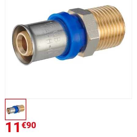
11
€90