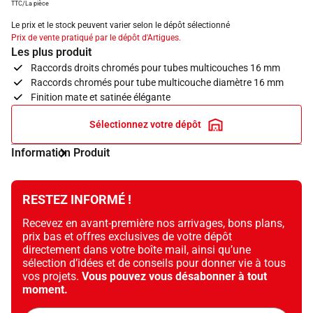
TTC/La pièce
Le prix et le stock peuvent varier selon le dépôt sélectionné
Prix de vente pratiqué par le dépôt d'Artigues.
Les plus produit
Raccords droits chromés pour tubes multicouches 16 mm
Raccords chromés pour tube multicouche diamètre 16 mm
Finition mate et satinée élégante
Sélectionnez votre dépôt
Information Produit
RESTEZ INFORMÉ !
Recevez en avant-première nos arrivages, bons plans,
prix bas et offres exclusives de votre dépôt
directement dans votre boîte mail, ainsi qu’une
sélection d’idées et de conseils pour donner vie à tous
vos projets.
Vous pouvez vous désabonner à tout
moment.