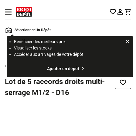
Accueil Brico Dépôt
Ouvrir le menu
Sélectionner Un Dépôt
Bénéficier des meilleurs prix
Rechercher
Visualiser les stocks
un
Accéder aux arrivages de votre dépôt
produit,
ou
Tube et raccord multicouche
Ajouter un dépôt
une
page
Lot de 5 raccords droits multi-
Ajouter
serrage M1/2 - D16