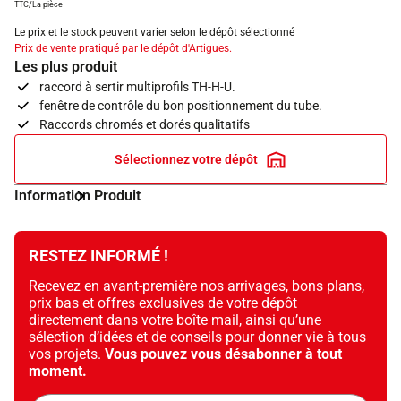
TTC/La pièce
Le prix et le stock peuvent varier selon le dépôt sélectionné
Prix de vente pratiqué par le dépôt d'Artigues.
Les plus produit
raccord à sertir multiprofils TH-H-U.
fenêtre de contrôle du bon positionnement du tube.
Raccords chromés et dorés qualitatifs
Sélectionnez votre dépôt
Information Produit
RESTEZ INFORMÉ !
Recevez en avant-première nos arrivages, bons plans,
prix bas et offres exclusives de votre dépôt
directement dans votre boîte mail, ainsi qu’une
sélection d’idées et de conseils pour donner vie à tous
vos projets.
Vous pouvez vous désabonner à tout
moment.