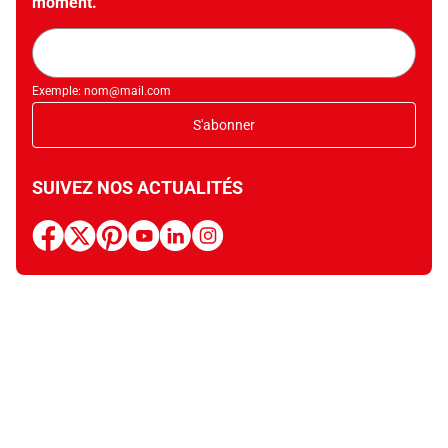
moment.
Adresse
mail
Exemple: nom@mail.com
S'abonner
SUIVEZ NOS ACTUALITÉS
facebook
x
pinterest
youtube
linkedin
instagram