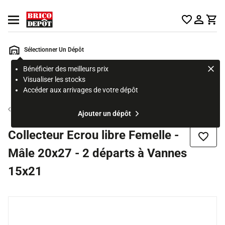
Accueil Brico Dépôt
Ouvrir le menu
Sélectionner Un Dépôt
Bénéficier des meilleurs prix
Rechercher
Visualiser les stocks
un
Accéder aux arrivages de votre dépôt
produit,
ou
Accessoire d'alimentation
Ajouter un dépôt
une
page
Collecteur Ecrou libre Femelle -
Ajouter
Mâle 20x27 - 2 départs à Vannes
15x21