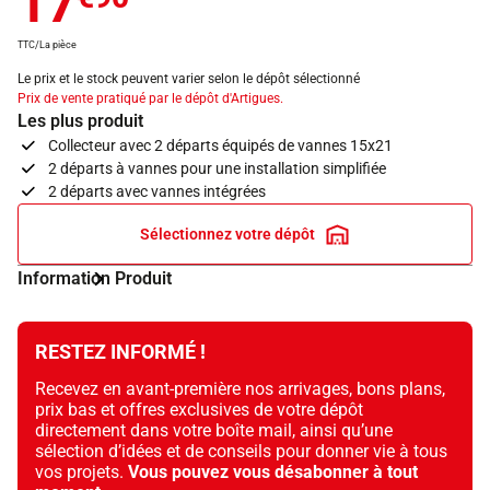
17
TTC/La pièce
Le prix et le stock peuvent varier selon le dépôt sélectionné
Prix de vente pratiqué par le dépôt d'Artigues.
Les plus produit
Collecteur avec 2 départs équipés de vannes 15x21
2 départs à vannes pour une installation simplifiée
2 départs avec vannes intégrées
Sélectionnez votre dépôt
Information Produit
RESTEZ INFORMÉ !
Recevez en avant-première nos arrivages, bons plans,
prix bas et offres exclusives de votre dépôt
directement dans votre boîte mail, ainsi qu’une
sélection d’idées et de conseils pour donner vie à tous
vos projets.
Vous pouvez vous désabonner à tout