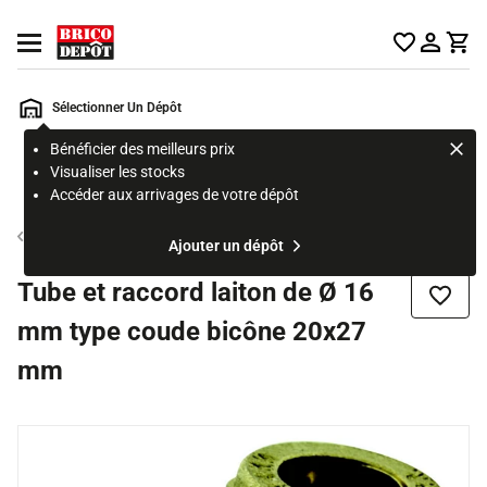
Accueil Brico Dépôt
Ouvrir le menu
Sélectionner Un Dépôt
Bénéficier des meilleurs prix
Rechercher
Visualiser les stocks
un
Accéder aux arrivages de votre dépôt
produit,
ou
Raccord et tuyau de gaz
Ajouter un dépôt
une
page
Tube et raccord laiton de Ø 16
Ajouter
mm type coude bicône 20x27
mm