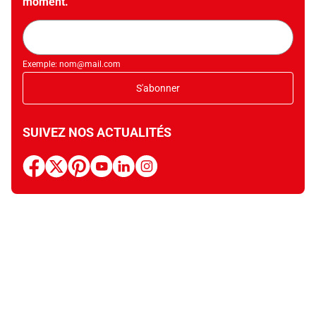
moment.
Adresse
mail
Exemple: nom@mail.com
S'abonner
SUIVEZ NOS ACTUALITÉS
facebook
x
pinterest
youtube
linkedin
instagram