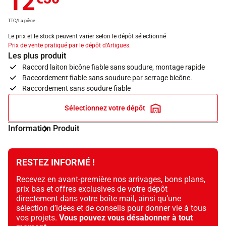
12
TTC/La pièce
Le prix et le stock peuvent varier selon le dépôt sélectionné
Prix de vente pratiqué par le dépôt d'Artigues.
Les plus produit
Raccord laiton bicône fiable sans soudure, montage rapide
Raccordement fiable sans soudure par serrage bicône.
Raccordement sans soudure fiable
Sélectionnez votre dépôt
Information Produit
RESTEZ INFORMÉ !
Recevez en avant-première nos arrivages, bons plans,
prix bas et offres exclusives de votre dépôt
directement dans votre boîte mail, ainsi qu’une
sélection d’idées et de conseils pour donner vie à tous
vos projets.
Vous pouvez vous désabonner à tout