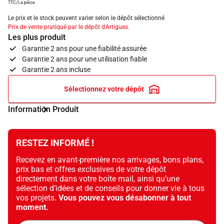
TTC/La pièce
Le prix et le stock peuvent varier selon le dépôt sélectionné
Prix de vente pratiqué par le dépôt d'Artigues.
Les plus produit
Garantie 2 ans pour une fiabilité assurée
Garantie 2 ans pour une utilisation fiable
Garantie 2 ans incluse
Sélectionnez votre dépôt
Information Produit
RESTEZ INFORMÉ !
Recevez en avant-première nos arrivages, bons plans,
prix bas et offres exclusives de votre dépôt
directement dans votre boîte mail, ainsi qu’une
sélection d’idées et de conseils pour donner vie à tous
vos projets.
Vous pouvez vous désabonner à tout
moment.