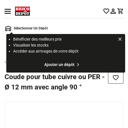
Accueil Brico Dépôt
Ouvrir le menu
Sélectionner Un Dépôt
Bénéficier des meilleurs prix
Rechercher
Visualiser les stocks
un
Accéder aux arrivages de votre dépôt
produit,
ou
Raccord et tuyau de gaz
Ajouter un dépôt
une
page
Coude pour tube cuivre ou PER -
Ajouter
Ø 12 mm avec angle 90 °